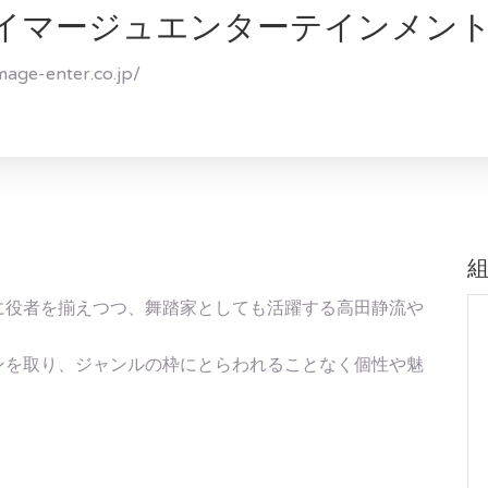
イマージュエンターテインメン
mage-enter.co.jp/
に役者を揃えつつ、舞踏家としても活躍する高田静流や
。
ンを取り、ジャンルの枠にとらわれることなく個性や魅
。